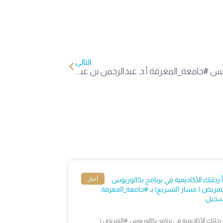
التالي
سعادة رئيس #جامعة_المعرفة أ.د. عبدالرحمن بن عبدالله الصغير، يفتتح معرض ملتقى الأندية الطلابية، بحضور قيادات الجامعة ومنسوبيها وطلبتها، وذلك في إطار دعم الأنشطة الطلابية وتنمية قدرات الطلبة ودعم مشاركتهم في الحياة الجامعية. pic.
أخبار
أ رحلتك الأكاديمية في برنامج بكالوريوس
تمريض ( مسار التسريع) بـ #جامعة_المعرفة.
سجيل:
أ رحلتك الأكاديمية في برنامج بكالوريوس #التمريض (