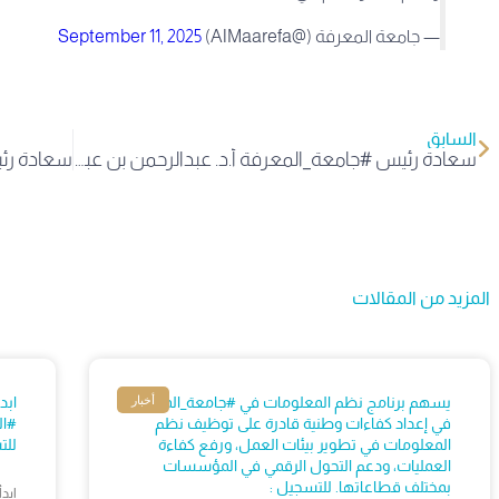
— جامعة المعرفة (@AlMaarefa)
September 11, 2025
السابق
سعادة رئيس #جامعة_المعرفة أ.د. عبدالرحمن بن عبدالله الصغير، يفتتح معرض ملتقى الأندية الطلابية، بحضور قيادات الجامعة ومنسوبيها وطلبتها، وذلك في إطار دعم الأنشطة الطلابية وتنمية قدرات الطلبة ودعم مشاركتهم في الحياة الجامعية. pic.
المزيد من المقالات
أخبار
يسهم برنامج نظم المعلومات في #جامعة_المعرفة
ابد
في إعداد كفاءات وطنية قادرة على توظيف نظم
#ال
المعلومات في تطوير بيئات العمل، ورفع كفاءة
للت
العمليات، ودعم التحول الرقمي في المؤسسات
بمختلف قطاعاتها. للتسجيل :
ابد