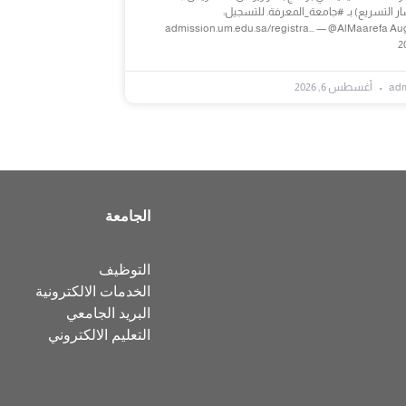
ر التسريع) بـ #جامعة_المعرفة. للتسجيل:
admission.um.edu.sa/registra… — @AlMaarefa Aug
2
ad
أغسطس 6, 2026
الجامعة
التوظيف
الخدمات الالكترونية
البريد الجامعي
التعليم الالكتروني