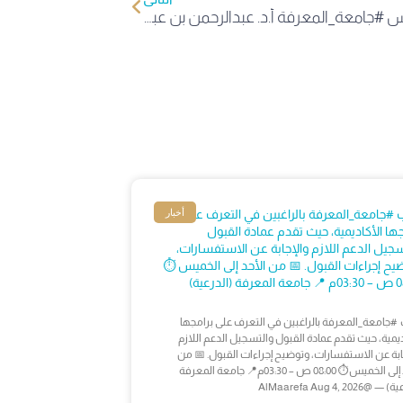
سعادة رئيس #جامعة_المعرفة أ.د. عبدالرحمن بن عبدالله الصغير، يرافقه الرئيس التنفيذي م. محمد الزامل، وعدد من قيادات الجامعة، في جولة تفقدية للاطلاع على جاهزية المرافق والاستعدادات لاستقبال العام الدراسي الجديد 1447هـ. #تعليمنا_قيم
أخبار
 #جامعة_المعرفة بالراغبين في التعرف على
جها الأكاديمية، حيث تقدم عمادة القبول
سجيل الدعم اللازم والإجابة عن الاستفسارات،
يح إجراءات القبول. 📅 من الأحد إلى الخميس ⏱️
ة (الدرعية)
#جامعة_المعرفة بالراغبين في التعرف على برامجها
ديمية، حيث تقدم عمادة القبول والتسجيل الدعم اللازم
ابة عن الاستفسارات، وتوضيح إجراءات القبول. 📅 من
الأحد إلى الخميس⏱️ 08:00 ص – 03:30م📍 جامعة المعرفة
@AlMaarefa Aug 4, 2026