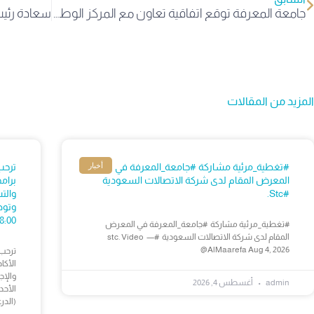
جامعة المعرفة توقع اتفاقية تعاون مع المركز الوطني للطب البديل والتكميلي
المزيد من المقالات
أخبار
#تغطية_مرئية مشاركة #جامعة_المعرفة في
ترحب
المعرض المقام لدى شركة الاتصالات السعودية
برام
#stc.
والت
وتوض
08:00 ص – 03:30م 📍 جامعة المعرف
#تغطية_مرئية مشاركة #جامعة_المعرفة في المعرض
المقام لدى شركة الاتصالات السعودية #stc. Video —
@AlMaarefa Aug 4, 2026
ترحب 
الأكا
والإج
admin
أغسطس 4, 2026
(الدرعية) — 