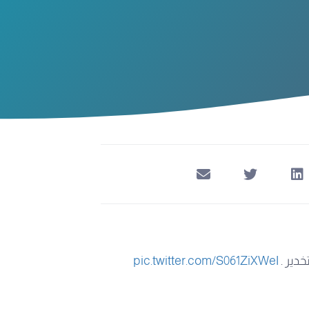
خدير .
pic.twitter.com/S061ZiXWeI