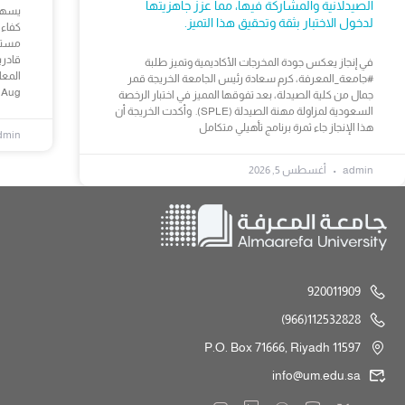
الصيدلانية والمشاركة فيها، مما عزز جاهزيتها
يسهم 
لدخول الاختبار بثقة وتحقيق هذا التميز.
كفاءا
قادري
في إنجاز يعكس جودة المخرجات الأكاديمية وتميز طلبة
المع
#جامعة_المعرفة، كرم سعادة رئيس الجامعة الخريجة قمر
 Aug
جمال من كلية الصيدلة، بعد تفوقها المميز في اختبار الرخصة
السعودية لمزاولة مهنة الصيدلة (SPLE). وأكدت الخريجة أن
هذا الإنجاز جاء ثمرة برنامج تأهيلي متكامل
dmin
admin
أغسطس 5, 2026
920011909
112532828(966)
P.O. Box 71666, Riyadh 11597
info@um.edu.sa