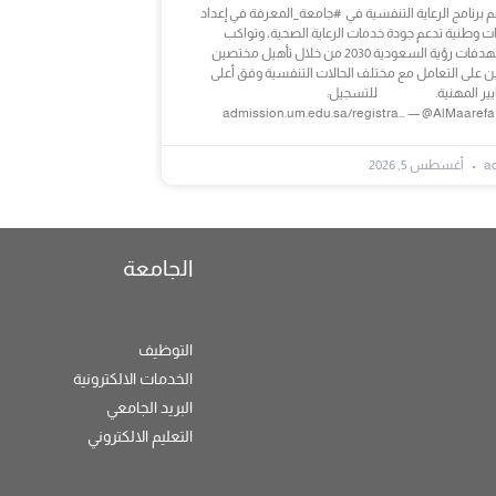
برنامج الرعاية التنفسية في #جامعة_المعرفة في إعداد
ت وطنية تدعم جودة خدمات الرعاية الصحية، وتواكب
مستهدفات رؤية السعودية 2030 من خلال تأهيل مختصين
ن على التعامل مع مختلف الحالات التنفسية وفق أعلى
ايير المهنية. للتسجيل:
admission.um.edu.sa/registra… — @AlMaarefa
a
أغسطس 5, 2026
الجامعة
التوظيف
الخدمات الالكترونية
البريد الجامعي
التعليم الالكتروني