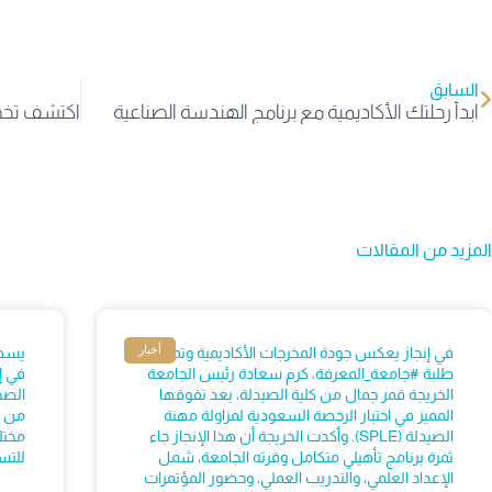
السابق
ابدأ رحلتك الأكاديمية مع برنامج الهندسة الصناعية
المزيد من المقالات
أخبار
في إنجاز يعكس جودة المخرجات الأكاديمية وتميز
يسهم
طلبة #جامعة_المعرفة، كرم سعادة رئيس الجامعة
في إ
الخريجة قمر جمال من كلية الصيدلة، بعد تفوقها
المميز في اختبار الرخصة السعودية لمزاولة مهنة
من خ
الصيدلة (SPLE). وأكدت الخريجة أن هذا الإنجاز جاء
مختل
ثمرة برنامج تأهيلي متكامل وفرته الجامعة، شمل
للتس
الإعداد العلمي، والتدريب العملي، وحضور المؤتمرات