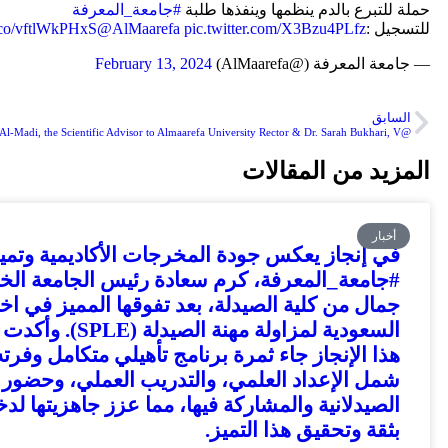
حملة للتبرع بالدم ينظمها وينفذها طلبة
#جامعة_المعرفة
للتسجيل :
pic.twitter.com/X3Bzu4PLfz
@AlMaarefa
t.co/vftlWkPHxS
— جامعة المعرفة (@AlMaarefa)
February 13, 2024
السابق
@AlMaarefa: Prof. Ebtissam Al-Madi, the Scientific Advisor to Almaarefa University Rector & Dr. Sarah Bukhari, V
المزيد من المقالات
أخبار
في إنجاز يعكس جودة المخرجات الأكاديمية وتمي
#جامعة_المعرفة، كرم سعادة رئيس الجامعة الخ
جمال من كلية الصيدلة، بعد تفوقها المميز في اخ
السعودية لمزاولة مهنة ال
هذا الإنجاز جاء ثمرة برنامج تأهيلي متكامل وفرته
شمل الإعداد العلمي، والتدريب العملي، وحضور 
الصيدلانية والمشاركة فيها، مما عزز جاهزيتها لدخ
بثقة وتحقيق هذا التميز.