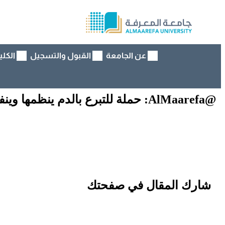
عن الجامعة
القبول والتسجيل
الكلي
@AlMaarefa: حملة للتبرع بالدم ينظمها وينفذها طلبة #جامعة_المعرفة للتسجيل : @AlMaarefa ht
شارك المقال في صفحتك