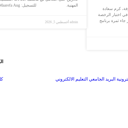
المهنية. للتسجيل: admission.um.edu.sa/registra… — @AlMaarefa Aug
فة، كرم سعادة
في اختبار الرخصة
ن هذا الإنجاز جاء ثمرة برنامج
admin
أغسطس 5, 2026
ال
ترونية
البريد الجامعي
التعليم الالكتروني
كل