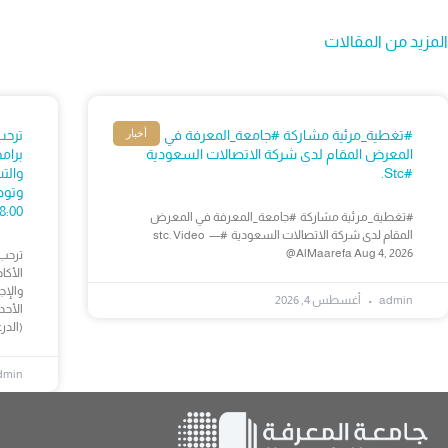
المزيد من المقالات
أخبار
#تغطية_مرئية مشاركة #جامعة_المعرفة في
ترحب
المعرض المقام لدى شركة الاتصالات السعودية
برام
#stc.
والت
وتوض
08:00 ص – 03:30م 📍 جامعة المعرف
#تغطية_مرئية مشاركة #جامعة_المعرفة في المعرض
المقام لدى شركة الاتصالات السعودية #stc. Video —
@AlMaarefa Aug 4, 2026
ترحب 
الأكا
والإج
admin
أغسطس 4, 2026
(الدرعية) — 
dmin