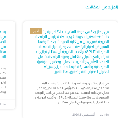
المزيد من المقالات
أخبار
في إنجاز يعكس جودة المخرجات الأكاديمية وتميز
يسهم
طلبة #جامعة_المعرفة، كرم سعادة رئيس الجامعة
في إ
الخريجة قمر جمال من كلية الصيدلة، بعد تفوقها
المميز في اختبار الرخصة السعودية لمزاولة مهنة
من خ
الصيدلة (SPLE). وأكدت الخريجة أن هذا الإنجاز جاء
مختل
ثمرة برنامج تأهيلي متكامل وفرته الجامعة، شمل
للتس
الإعداد العلمي، والتدريب العملي، وحضور المؤتمرات
الصيدلانية والمشاركة فيها، مما عزز جاهزيتها
يسهم 
لدخول الاختبار بثقة وتحقيق هذا التميز.
كفاءا
قادري
في إنجاز يعكس جودة المخرجات الأكاديمية وتميز طلبة
المع
#جامعة_المعرفة، كرم سعادة رئيس الجامعة الخريجة قمر
 Aug
جمال من كلية الصيدلة، بعد تفوقها المميز في اختبار الرخصة
السعودية لمزاولة مهنة الصيدلة (SPLE). وأكدت الخريجة أن
هذا الإنجاز جاء ثمرة برنامج تأهيلي متكامل
dmin
admin
أغسطس 5, 2026