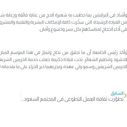
وأشاد في البرقيتين بما حظيت به شعيرة الحج من عناية فائقة ورعاية شام
من القيادة الرشيدة، التي سخّرت كافة الإمكانات البشرية والتقنية والم
في أداء الحجاج لمناسكهم بكل يسر وخشوع وأمان.
وأكد رئيس الجامعة أن ما تحقق من نجاح وتميّز في هذا الموسم المبا
الحشود وتنظيم الشعائر، تحت قيادة حكيمة جعلت خدمة الحرمين الشريفين 
الحرمين الشريفين وسمو ولي عهده، ويجزيهما خير الجزاء على ما يقدمانه 
السابق
تطوّرت ثقافة العمل التطوعي في المجتمع السعودي: من مبادرات فردية متفرقة، إلى مشاركة ممنهجة تقوم على التدريب والتأهيل والمسؤولية. وأصبح الحج اليوم منصةً وطنية يعبّر فيها الإنسان عن انتمائه، لا بالشعارات، بل بإتقانه في خدمة ضيوف الرحمن. وفي هذا العام، نفخر بمشاركة طلاب جامعة المعرفة…