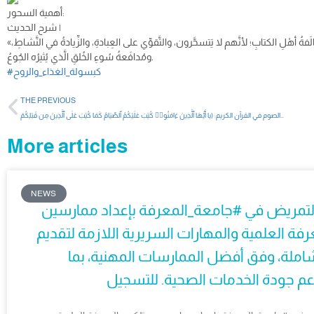
أهمية السحور:
شرح الحديث |
«فإِنَّ في السَّحُورِ بَرَكَةً»، أي: فيه مَزيدٌ من النَّماءِ والخيرِ والبَركةُ، والبَركةُ في السُّحورِ تَحصُلُ بجِهاتٍ مُتعدِّدةٍ؛ وهي: اتِّباعُ السُّنةِ، ومُخالَفةُ أهْلِ الكتابِ؛ لأنَّهم لا يَتسحَّرون، والتَّقوِّي على العِبادةِ، والزِّيادةُ في النَّشاطِ،
ومُدافَعةُ سُوءِ الخُلقِ الَّذي يُثيرُه الجُوعُ.
#كبسولة_الغذاء_والروح
THE PREVIOUS
الصوم في القرآن الكريم: (يا أَيُّهَا ٱلَّذِينَ ءَامَنُوا۟ كُتِبَ عَلَيْكُمُ ٱلصِّيَامُ كَمَا كُتِبَ عَلَى ٱلَّذِينَ مِن قَبْلِكُمْ…
More articles
NEWS
 التمريض في #جامعة_المعرفة بإعداد ممارسين
فة العلمية والمهارات السريرية اللازمة لتقديم
املة، وفق أفضل الممارسات المهنية، بما