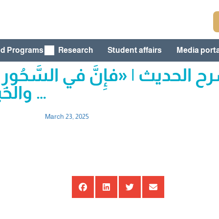
nd Programs
Research
Student affairs
Media porta
حديث | «فإِنَّ في السَّحُورِ بَرَك
والخيرِ والبَركةُ، والبَركةُ في السُّحورِ …
March 23, 2025