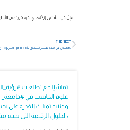
THE NEXT
الاعتدال في الغذاء تفسير السعدي للآية | ﴿وكلوا واشربوا﴾؛ أي: مما رزقكم الله من الطيبات، ﴿ولا تسرفوا﴾: في ذلك، والإسراف إما أن يكون…
علوم الحاسب في #جامعة_الم
وطنية تمتلك القدرة على تصم
الحلول الرقمية التي تخدم مختلف القطاعات الحيوية. للتسجيل: