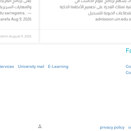
تماشيًا مع تطلعات #رؤية_السعودية_2030، يُسهم برنامج علوم الحاسب في
يُعنى برنامج التمر
ية تمتلك القدرة على تصميم الأنظمة الذكية
والمهارات السريرية
لقطاعات الحيوية.للتسجيل:
arefa Aug 9, 2026
admission.um.edu.s
admin
August 9, 2026
Fa
Services
University mail
E-Learning
Co
Co
privacy policy
c