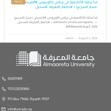
News
ابدأ رحلتك الأكاديمية في برنامج بكالوريوس #التمريض (
مسار التسريع) بـ #جامعة_المعرفة. للتسجيل:
ابدأ رحلتك الأكاديمية في برنامج بكالوريوس #التمريض ( مسار التسريع)
بـ #جامعة_المعرفة. للتسجيل: admission.um.edu.sa/registra… —
@AlMaarefa Aug 6, 2026
admin
August 6, 2026
920011909
112532828(966)
PO Box 71666, Riyadh 11597
info@um.edu.sa