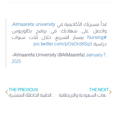
ابدأ مسيرتك الأكاديمية في
Almaarefa university
،
واحصل على شهادتك في برنامج بكالوريوس
#Nursing
بمسار التسريع، خلال ثلاث سنوات
دراسية.
pic.twitter.com/pOsOrd6Sq3
-Almaarefa University (@AlMaarefa)
January 7,
2025
THE PREVIOUS
THE NEXT
جامعة المعرفة تشارك في لقاء الجامعات السعودية والبريطانية
شارك نادي تنمية الطلابي في الحملة التوعوية التي تهدف إلى تعزيز الوعي بالمعلومات الطبية الخاطئة المنتشرة.