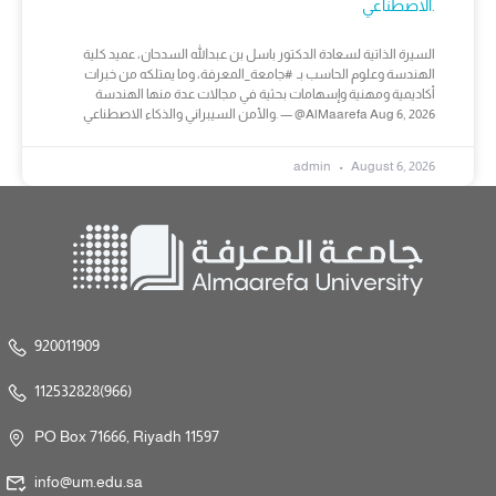
الاصطناعي.
السيرة الذاتية لسعادة الدكتور باسل بن عبدالله السدحان، عميد كلية
الهندسة وعلوم الحاسب بـ #جامعة_المعرفة، وما يمتلكه من خبرات
أكاديمية ومهنية وإسهامات بحثية في مجالات عدة منها الهندسة
والأمن السيبراني والذكاء الاصطناعي. — @AlMaarefa Aug 6, 2026
admin
August 6, 2026
920011909
112532828(966)
PO Box 71666, Riyadh 11597
info@um.edu.sa