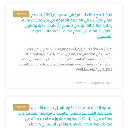
News
تماشيًا مع تطلعات #رؤية_السعودية_2030، يُسهم برنامج
علوم الحاسب في #جامعة_المعرفة في بناء كفاءات تقنية
وطنية تمتلك القدرة على تصميم الأنظمة الذكية وتطوير
الحلول الرقمية التي تخدم مختلف القطاعات الحيوية.
للتسجيل:
تماشيًا مع تطلعات #رؤية_السعودية_2030، يُسهم برنامج علوم
الحاسب في #جامعة_المعرفة في بناء كفاءات تقنية وطنية تمتلك
القدرة على تصميم الأنظمة الذكية وتطوير الحلول الرقمية التي تخدم
مختلف القطاعات الحيوية.للتسجيل: admission.um.edu.sa/registra…
— @AlMaarefa Aug 8, 2026
admin
August 8, 2026
News
السيرة الذاتية لسعادة الدكتور باسل بن عبدالله السدحان،
عميد كلية الهندسة وعلوم الحاسب بـ #جامعة_المعرفة، وما
يمتلكه من خبرات أكاديمية ومهنية وإسهامات بحثية في
مجالات عدة منها الهندسة والأمن السيبراني والذكاء