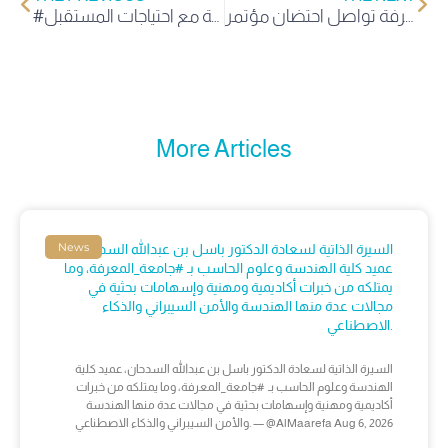
لليوم الرابع على التوالي.. جامعة المعرفة تواصل احتضان مؤتمر SIOP Asia 2025 تأكيدًا لدورها في خدمة المجتمع وتحسين حياة الأطفال المصابين بالسرطان
#جامعة_المعرفة تشارك في #المعرض_الدولي_للتعليم, ضمن رؤية استراتيجية تسعى لبناء نموذج تعليمي حديث، يرتكز على جودة المخرجات، وتكامل البرامج الأكاديمية والبحثية مع احتياجات المستقبل. #EDGEX
More Articles
News
السيرة الذاتية لسعادة الدكتور باسل بن عبدالله السدحان،
عميد كلية الهندسة وعلوم الحاسب بـ #جامعة_المعرفة، وما
يمتلكه من خبرات أكاديمية ومهنية وإسهامات بحثية في
مجالات عدة منها الهندسة والأمن السيبراني والذكاء
الاصطناعي.
السيرة الذاتية لسعادة الدكتور باسل بن عبدالله السدحان، عميد كلية
الهندسة وعلوم الحاسب بـ #جامعة_المعرفة، وما يمتلكه من خبرات
أكاديمية ومهنية وإسهامات بحثية في مجالات عدة منها الهندسة
والأمن السيبراني والذكاء الاصطناعي. — @AlMaarefa Aug 6, 2026