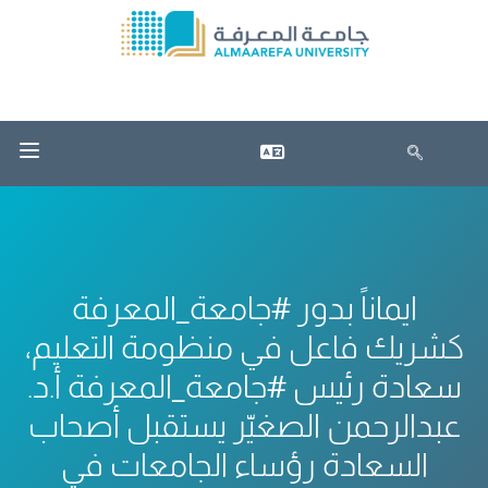
ايماناً بدور #جامعة_المعرفة
كشريك فاعل في منظومة التعليم،
سعادة رئيس #جامعة_المعرفة أ.د.
عبدالرحمن الصغيّر يستقبل أصحاب
السعادة رؤساء الجامعات في