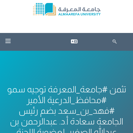
تثمن #جامعة_المعرفة توجيه سمو
#محافظ_الدرعية الأمير
#فهد_بن_سعد بضم رئيس
الجامعة سعادة أ.د. عبدالرحمن بن
عبدالله الصغير، لعضوية اللجنة