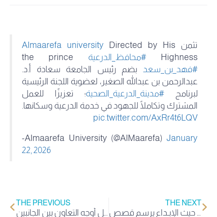
تثمن
Directed by His
Almaarefa university
Highness
#محافظ_الدرعية
the prince
#فهد_بن_سعد
بضم رئيس الجامعة سعادة أ.د.
عبدالرحمن بن عبدالله الصغير، لعضوية اللجنة الرئيسية
لبرنامج
#مدينة_الدرعية_الصحية
؛ تعزيزًا للعمل
المشترك وتكاملًا للجهود في خدمة الدرعية وسكانها.
pic.twitter.com/AxRr4t6LQV
-Almaarefa University (@AlMaarefa)
January
22, 2026
THE PREVIOUS
THE NEXT
يسعد نادي كبسولة الطلابي بمشاركته ضمن المعرض المصاحب للمؤتمر السنوي #أكثر_من_صيدلي12 في جامعة الأميرة نورة، حيث الإبـداع يرسم قصص…
تعزيزاً للتكامل بين القطاعين الأكاديمي والرياضي.. التقى سمو الأمير خالد بن محمد آل سعود، رئيس مجلس إدارة شركة نادي الدرعية، سعادة عميد القبول والتسجيل وشؤون الطلبة بـ #جامعة_المعرفة ؛ وذلك لبحث سبل أوجه التعاون بين الجانبين. pic.