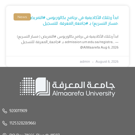
News
ابدأ رحلتك الأكاديمية في برنامج بكالوريوس #التمريض (
مسار التسريع) بـ #جامعة_المعرفة. للتسجيل:
ابدأ رحلتك الأكاديمية في برنامج بكالوريوس #التمريض ( مسار التسريع)
بـ #جامعة_المعرفة. للتسجيل: admission.um.edu.sa/registra… —
@AlMaarefa Aug 6, 2026
admin
August 6, 2026
920011909
112532828(966)