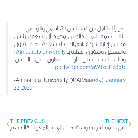
تعزيزاً للتكامل بين القطاعين الأكاديمي والرياضي..
التقى سمو الأمير خالد بن محمد آل سعود، رئيس
مجلس إدارة شركة نادي الدرعية، سعادة عميد القبول
والتسجيل وشؤون الطلبة بـ
Almaarefa university
؛
وذلك لبحث سبل أوجه التعاون بين الجانبين.
pic.twitter.com/aWTc5Rq3qU
-Almaarefa University (@AlMaarefa)
January
22, 2026
THE PREVIOUS
THE NEXT
تثمن #جامعة_المعرفة توجيه سمو #محافظ_الدرعية الأمير #فهد_بن_سعد بضم رئيس الجامعة سعادة أ.د. عبدالرحمن بن عبدالله الصغير، لعضوية اللجنة الرئيسية لبرنامج #مدينة_الدرعية_الصحية؛ تعزيزًا للعمل المشترك وتكاملًا للجهود في خدمة الدرعية وسكانها. pic.
أكمل رحلتك الأكاديمية من حيث توقفت، عبر مسار الترقية الأكاديمية لحملة البكالوريوس و الدبلومات الصحية في #جامعة_المعرفة.#التجسير pic.