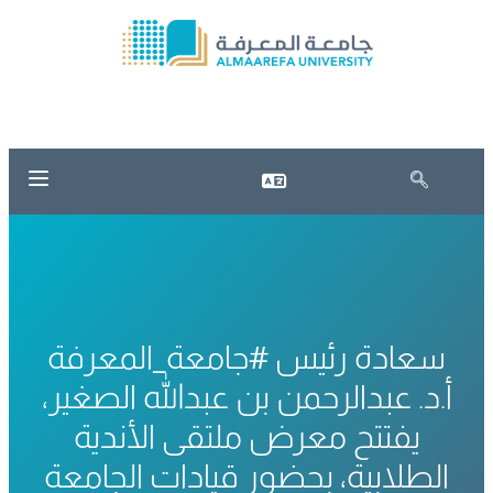
سعادة رئيس #جامعة_المعرفة
أ.د. عبدالرحمن بن عبدالله الصغير،
يفتتح معرض ملتقى الأندية
الطلابية، بحضور قيادات الجامعة