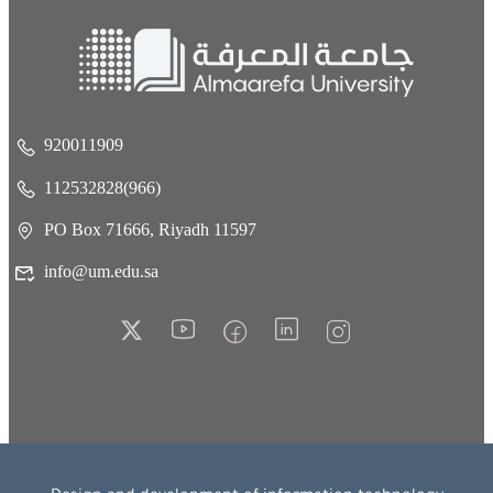
920011909
112532828(966)
PO Box 71666, Riyadh 11597
info@um.edu.sa