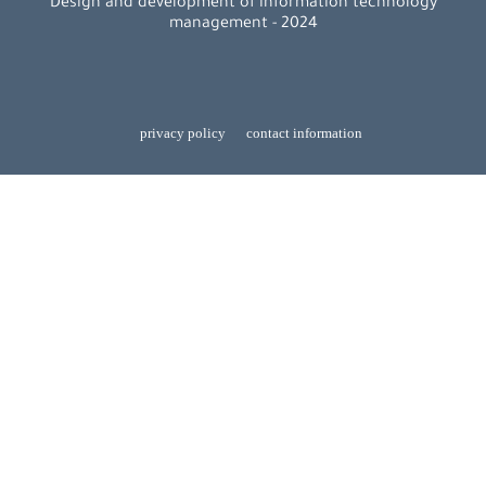
Design and development of information technology
management - 2024
privacy policy
contact information