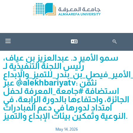
سمو الأمير د. عبدالعزيز بن عياف،
رئيس اللجنة التنفيذية لـ
الأمير_فيصل_بن_بندر_للتميز_والإبداع
عبر @alekhbariyatv: نثمّن
استضافة #جامعة_المعرفة لحفل
الجائزة، واحتفاءها بالدورة الرابعة، في
امتدادٍ لدورها في دعم المبادرات
النوعية وتمكين بيئات الإبداع والتميز.
May 14, 2026