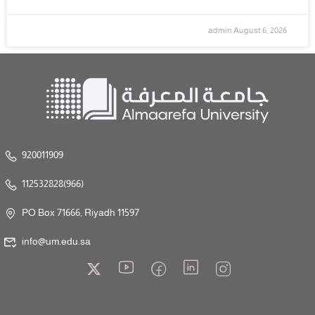
admin
August 6, 2026
920011909
112532828(966)
PO Box 71666, Riyadh 11597
info@um.edu.sa