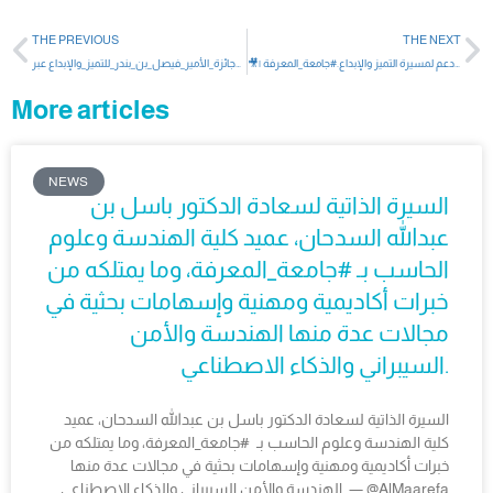
THE PREVIOUS
THE NEXT
🎥| لقاءات مع عدد من الفائزين في #جائزة_الأمير_فيصل_بن_بندر_للتميز_والإبداع في دورتها الرابعة، يتحدثون خلالها عن تجاربهم الملهمة وإنجازاتهم في فروع الجائزة المختلفة، وما تمثله الجائزة من دعم لمسيرة التميز والإبداع.#جامعة_المعرفة
سمو الأمير د. عبدالعزيز بن عياف، رئيس اللجنة التنفيذية لـ #جائزة_الأمير_فيصل_بن_بندر_للتميز_والإبداع عبر @alekhbariyatv: نثمّن استضافة #جامعة_المعرفة لحفل الجائزة، واحتفاءها بالدورة الرابعة، في امتدادٍ لدورها في دعم المبادرات النوعية وتمكين بيئات الإبداع والتميز.
More articles
NEWS
السيرة الذاتية لسعادة الدكتور باسل بن
عبدالله السدحان، عميد كلية الهندسة وعلوم
الحاسب بـ #جامعة_المعرفة، وما يمتلكه من
خبرات أكاديمية ومهنية وإسهامات بحثية في
مجالات عدة منها الهندسة والأمن
السيبراني والذكاء الاصطناعي.
السيرة الذاتية لسعادة الدكتور باسل بن عبدالله السدحان، عميد
كلية الهندسة وعلوم الحاسب بـ #جامعة_المعرفة، وما يمتلكه من
خبرات أكاديمية ومهنية وإسهامات بحثية في مجالات عدة منها
الهندسة والأمن السيبراني والذكاء الاصطناعي. — @AlMaarefa