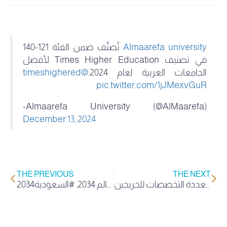
Almaarefa university
تُصنَّف ضمن الفئة 121-140
في تصنيف Times Higher Education لأفضل
الجامعات العربية لعام 2024.
@timeshighered
pic.twitter.com/1jJMexvGuR
-Almaarefa University (@AlMaarefa)
December 13, 2024
THE PREVIOUS
THE NEXT
برنامج نظم المعلومات الصحية ونظم المعلومات في جامعة المعرفة يفتحان آفاقًا وظيفية متعددة التخصصات للخريجين.
معالي رئيس جامعة المعرفة يحتفي بفوز المملكة باستضافة بطولة كأس العالم 2034. #السعودية2034