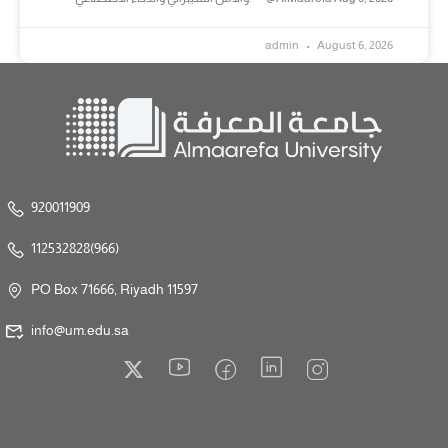
admin
August 6, 2026
920011909
112532828(966)
PO Box 71666, Riyadh 11597
info@um.edu.sa