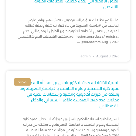
الحلول الرقمية التي تخدم مختلف القطاعات الحيوية.
للتسجيل:
تماشيًا مع تطلعات #رؤية_السعودية_2030، يُسهم برنامج علوم
الحاسب في #جامعة_المعرفة في بناء كفاءات تقنية وطنية تمتلك
القدرة على تصميم الأنظمة الذكية وتطوير الحلول الرقمية التي تخدم
مختلف القطاعات الحيوية.للتسجيل: admission.um.edu.sa/registra…
— @AlMaarefa Aug 8, 2026
admin
August 8, 2026
News
السيرة الذاتية لسعادة الدكتور باسل بن عبدالله السدحان،
عميد كلية الهندسة وعلوم الحاسب بـ #جامعة_المعرفة، وما
يمتلكه من خبرات أكاديمية ومهنية وإسهامات بحثية في
مجالات عدة منها الهندسة والأمن السيبراني والذكاء
الاصطناعي.
السيرة الذاتية لسعادة الدكتور باسل بن عبدالله السدحان، عميد كلية
الهندسة وعلوم الحاسب بـ #جامعة_المعرفة، وما يمتلكه من خبرات
أكاديمية ومهنية وإسهامات بحثية في مجالات عدة منها الهندسة
والأمن السيبراني والذكاء الاصطناعي. — @AlMaarefa Aug 6, 2026