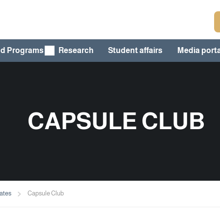
nd Programs
Research
Student affairs
Media porta
CAPSULE CLUB
uates
Capsule Club