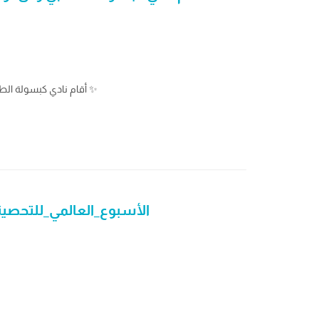
أقام نادي كبسولة الطلابي ركن توعوي عن الأمراض الجلدية لنشر الوعي الصحي وتعزيز أهمية العناية بالجلد والوقاية من المشكلات الجلدية بأساليب صحيحة ومبسطة ✨
#الأسبوع_العالمي_للتحص