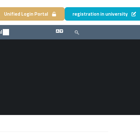
Unified Login Portal
registration in university
l