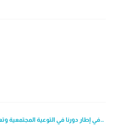
في إطار دورنا في التوعية المجتمعية وتعزيز الصحة، وبمناسبة #يوم_الصحة_العالمي، سعدنا بزيارة أكاديمية التربية النموذجية لنزرع فيهم ا…