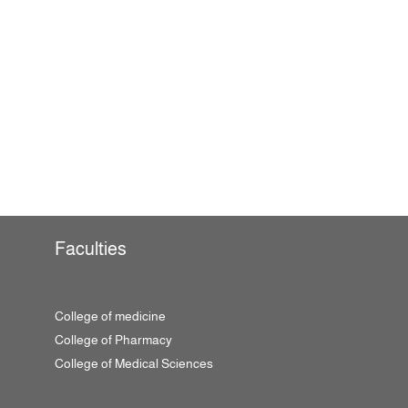
Faculties
College of medicine
College of Pharmacy
College of Medical Sciences