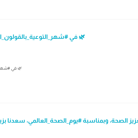
في #شهر_التوعية_بالقولون_العصبي اهتمامك بنمط حياتك يصنع الفرق 🌿
في #شهر_التوعية_بالقولون_العصبي اهتمامك بنمط حياتك يصنع الفرق 🌿