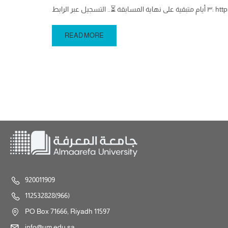
https://lnkd.in
READ MORE
920011909
112532828(966)
PO Box 71666, Riyadh 11597
info@um.edu.sa