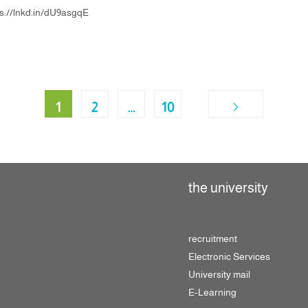
٣ أيام متبقية على نهاية المسابقة ⏳.. التسجيل عبر الرابط: /dU9asgqE
1
2
…
10
the university
recruitment
Electronic Services
University mail
E-Learning