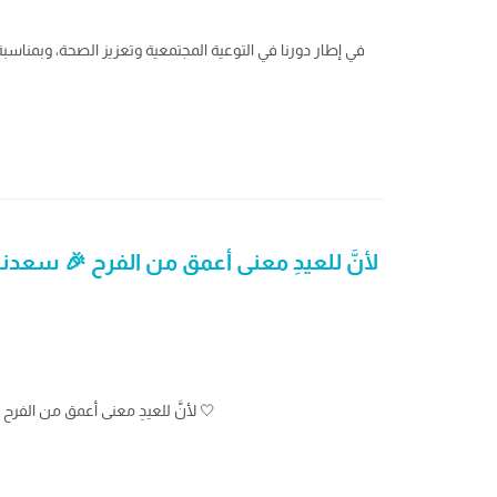
في إطار دورنا في التوعية المجتمعية وتعزيز الصحة، وبمناسبة
لأنَّ للعيدِ معنى أعمق من الفرح 🎉 سعدن
لأنَّ للعيدِ معنى أعمق من الفرح 🎉 سعدنا بمشاركة بهجة العيد مع الأطفال المنوّمين في مدينة الأمير سلطان للخدمات الإنسانية، لنرسم على وجوههم ابتسامة تستحق أن تُرى 🤍