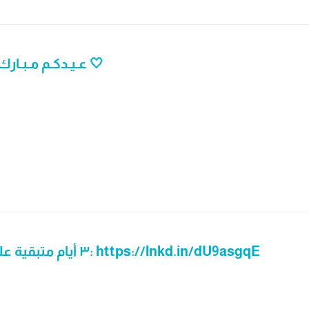
عـيـدكـم مـبـارك 🎉 تقبل الله طاعاتكم وكل عام وأنتم بخير 🤍
٣ أيام متبقية على نهاية المسابقة ⏳.. التسجيل عبر الرابط: https://lnkd.in/dU9asgqE